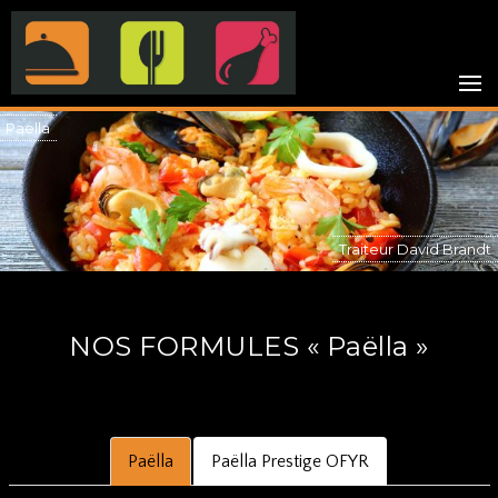
ACCUEIL
Paëlla
BARBECUES
BUFFETS
Traiteur David Brandt
PAËLLA
NOS FORMULES « Paëlla »
ORGANISATION DE BANQUETS
Paëlla
Paëlla Prestige OFYR
CONTACT